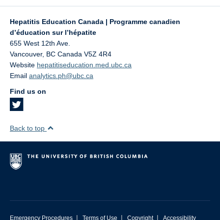
Hepatitis Education Canada | Programme canadien
d’éducation sur l’hépatite
655 West 12th Ave.
Vancouver
,
BC
Canada
V5Z 4R4
Website
hepatitiseducation.med.ubc.ca
Email
analytics.ph@ubc.ca
Find us on
Back to top
|
|
|
Emergency Procedures
Terms of Use
Copyright
Accessibility