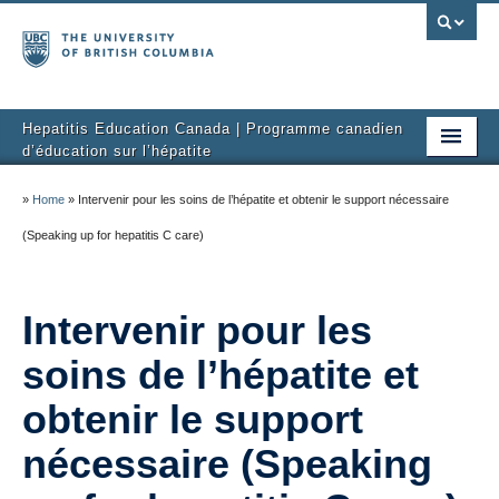
Hepatitis Education Canada | Programme canadien
d’éducation sur l’hépatite
Home
»
Home
»
Intervenir pour les soins de l’hépatite et obtenir le support nécessaire
About Us
(Speaking up for hepatitis C care)
Patients
Intervenir pour les
Health Care Providers
soins de l’hépatite et
Types of Viral Hepatitis
obtenir le support
The Project
nécessaire (Speaking
Resource Centre